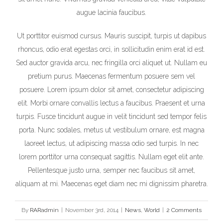
augue lacinia faucibus.
Ut porttitor euismod cursus. Mauris suscipit, turpis ut dapibus
rhoncus, odio erat egestas orci, in sollicitudin enim erat id est.
Sed auctor gravida arcu, nec fringilla orci aliquet ut. Nullam eu
pretium purus. Maecenas fermentum posuere sem vel
posuere. Lorem ipsum dolor sit amet, consectetur adipiscing
elit. Morbi ornare convallis lectus a faucibus. Praesent et urna
turpis. Fusce tincidunt augue in velit tincidunt sed tempor felis
porta. Nunc sodales, metus ut vestibulum ornare, est magna
laoreet lectus, ut adipiscing massa odio sed turpis. In nec
lorem porttitor urna consequat sagittis. Nullam eget elit ante.
Pellentesque justo urna, semper nec faucibus sit amet,
aliquam at mi. Maecenas eget diam nec mi dignissim pharetra.
By
RARadmin
|
November 3rd, 2014
|
News
,
World
|
2 Comments