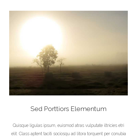
Sed Porttiors Elementum
Quisque ligulas ipsum, euismod atras vulputate iltricies etri
elit. Class aptent taciti sociosqu ad litora torquent per conubia