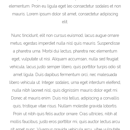
elementum. Proin eu ligula eget leo consectetur sodales et non
mauris. Lorem ipsum dolor sit amet, consectetur adipiscing
elit.
Nunc tincidunt, elit non cursus euismod, lacus augue ornare
metus, egestas imperdiet nulla nisl quis mauris. Suspendisse
a pharetra urna. Morbi dui lectus, pharetra nec elementum
eget, vulputate ut nisi. Aliquam accumsan, nulla sed feugiat
vehicula, lacus justo semper libero, quis porttitor turpis odio sit
amet ligula. Duis dapibus fermentum orci, nec malesuada
libero vehicula ut. Integer sodales, urna eget interdum eleifend,
nulla nibh laoreet nisl, quis dignissim mauris dolor eget mi.
Donec at mauris enim. Duis nisi tellus, adipiscing a convallis
quis, tristique vitae risus. Nullam molestie gravida lobortis.
Proin ut nibh quis felis auctor ornare. Cras ultricies, nibh at
mollis faucibus, justo eros porttitor mi, quis auctor lectus arcu
sit amet nunc. Vivamus gravida vehicula arcu, vitae vulputate